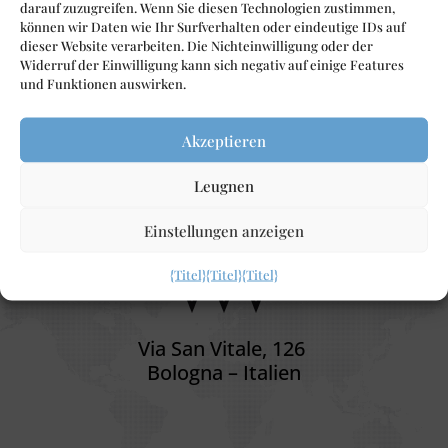
darauf zuzugreifen. Wenn Sie diesen Technologien zustimmen,
Stoffwechsels. Regelmäßige Kontrolluntersuchungen
können wir Daten wie Ihr Surfverhalten oder eindeutige IDs auf
ermöglichen Ihnen ein aktives Leben mit...
dieser Website verarbeiten. Die Nichteinwilligung oder der
Widerruf der Einwilligung kann sich negativ auf einige Features
und Funktionen auswirken.
Ospitalità 💯%
Ita
lia
na
Akzeptieren
Leugnen
Einstellungen anzeigen
{Titel}
{Titel}
{Titel}
Via San Vitale, 126
Bologna – Italien