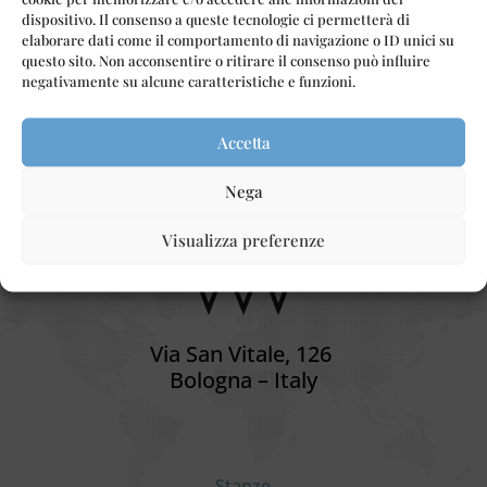
controllo regolare permette di vivere con...
dispositivo. Il consenso a queste tecnologie ci permetterà di
elaborare dati come il comportamento di navigazione o ID unici su
questo sito. Non acconsentire o ritirare il consenso può influire
negativamente su alcune caratteristiche e funzioni.
Ospitalità 💯%
Ita
lia
na
Accetta
Nega
Visualizza preferenze
Via San Vitale, 126
Bologna – Italy
Stanze